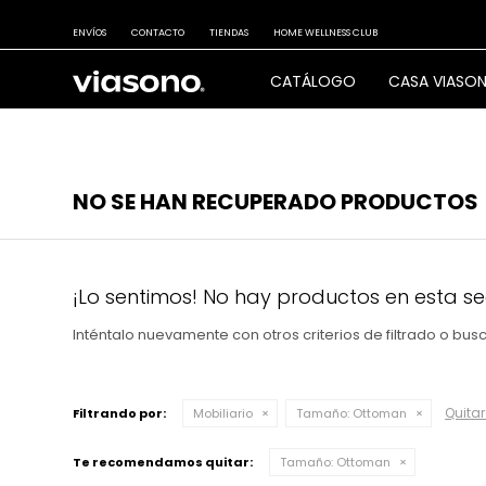
ENVÍOS
CONTACTO
TIENDAS
HOME WELLNESS CLUB
CATÁLOGO
CASA VIASO
NO SE HAN RECUPERADO PRODUCTOS
¡Lo sentimos! No hay productos en esta se
Inténtalo nuevamente con otros criterios de filtrado o bu
Quitar 
Filtrando por:
Mobiliario
Tamaño:
Ottoman
Te recomendamos quitar:
Tamaño:
Ottoman