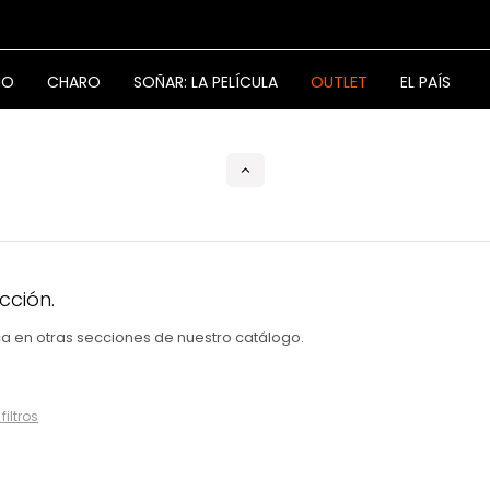
NO
CHARO
SOÑAR: LA PELÍCULA
OUTLET
EL PAÍS
cción.
sca en otras secciones de nuestro catálogo.
filtros