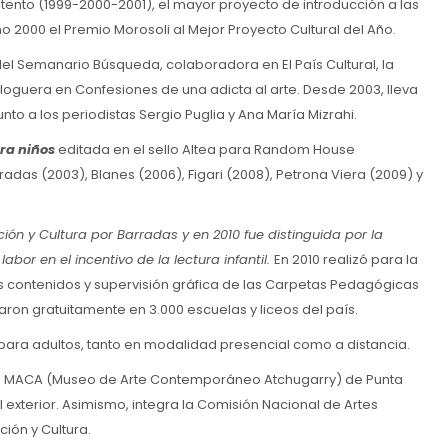
tento (1999-2000-2001), el mayor proyecto de introducción a las
ño 2000 el Premio Morosoli al Mejor Proyecto Cultural del Año.
 del Semanario Búsqueda, colaboradora en El País Cultural, la
loguera en Confesiones de una adicta al arte. Desde 2003, lleva
to a los periodistas Sergio Puglia y Ana María Mizrahi.
ara niños
editada en el sello Altea para Random House
das (2003), Blanes (2006), Figari (2008), Petrona Viera (2009) y
ión y Cultura por Barradas y en 2010 fue distinguida por la
abor en el incentivo de la lectura infantil.
En 2010 realizó para la
s contenidos y supervisión gráfica de las Carpetas Pedagógicas
aron gratuitamente en 3.000 escuelas y liceos del país.
para adultos, tanto en modalidad presencial como a distancia.
 del MACA (Museo de Arte Contemporáneo Atchugarry) de Punta
l exterior. Asimismo, integra la Comisión Nacional de Artes
ión y Cultura.