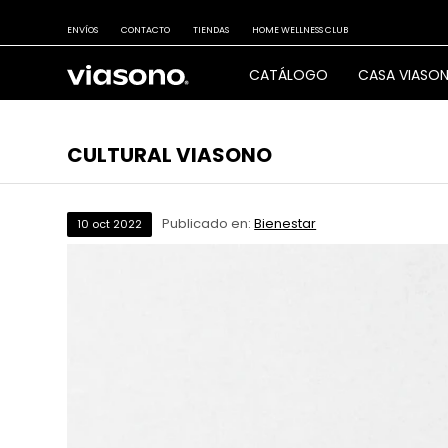
ENVÍOS
CONTACTO
TIENDAS
HOME WELLNESS CLUB
CATÁLOGO
CASA VIASO
CULTURAL VIASONO
Publicado en:
Bienestar
10
oct
2022