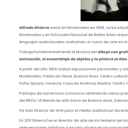
Alfredo Ghierra
nació en Montevideo en 1968, cursa estudi
Montevideo y en la Escuela Nacional de Bellas Artes respe
lenguajes audiovisuales realizando un curso de cine en 
Trabaja fundamentalmente la técnica del
dibujo con grafo
animación, el ensamblaje de objetos y la pintura al óleo
A partir del año 1994 realiza exposiciones personales y co
Montevideo; Palais de Glace, Buenos Aires; Centro cultural 
Sofía; Spiazzi, Venecia; Casa de América, Madrid, Centro C
Participa de numerosos concursos obteniendo varios premio
del BROU, VII Bienal de arte Sacro de Buenos Aires, Salone
Ha sido
Director de Arte para el medio audiovisual durant
En 2011 Ghierra fue el director de arte de los festejos de
intervenciones artísticas a escala urbana en las principa