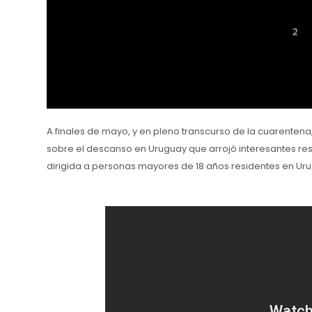
A finales de mayo, y en pleno transcurso de la cuarentena
sobre el descanso en Uruguay que arrojó interesantes res
dirigida a personas mayores de 18 años residentes en Ur