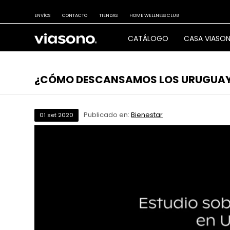
ENVÍOS
CONTACTO
TIENDAS
HOME WELLNESS CLUB
CATÁLOGO
CASA VIASO
¿CÓMO DESCANSAMOS LOS URUGUA
Publicado en:
Bienestar
01
set
2020