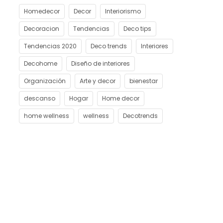
Homedecor
Decor
Interiorismo
Decoracion
Tendencias
Deco tips
Tendencias 2020
Deco trends
Interiores
Decohome
Diseño de interiores
Organización
Arte y decor
bienestar
descanso
Hogar
Home decor
home wellness
wellness
Decotrends