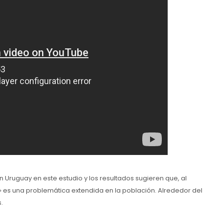
n Uruguay en este estudio y los resultados sugieren que, al
» es una problemática extendida en la población. Alrededor del
.