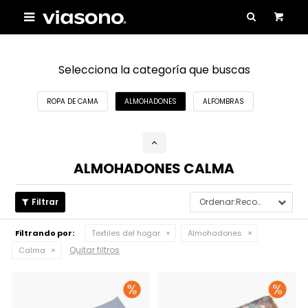

Selecciona la categoría que buscas
ROPA DE CAMA
ALMOHADONES
ALFOMBRAS
ALMOHADONES CALMA
Recomendados
Filtrando por:
Textiles del hogar
Almohadones
Quitar filtros
Calma