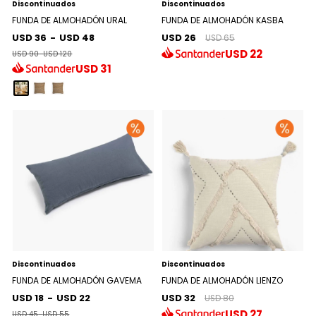
Discontinuados
Discontinuados
FUNDA DE ALMOHADÓN URAL
FUNDA DE ALMOHADÓN KASBA
USD 36
-
USD 48
USD 26
USD 65
USD
22
USD 90
-
USD 120
USD
31
Discontinuados
Discontinuados
FUNDA DE ALMOHADÓN GAVEMA
FUNDA DE ALMOHADÓN LIENZO
USD 18
-
USD 22
USD 32
USD 80
USD
27
USD 45
-
USD 55