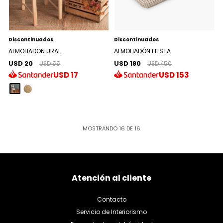
Discontinuados
Discontinuados
ALMOHADÓN URAL
ALMOHADÓN FIESTA
USD 20
USD 180
USD 55
USD 450
USD
17
USD
153
MOSTRANDO
16
DE
16
Atención al cliente
Contacto
Servicio de Interiorismo