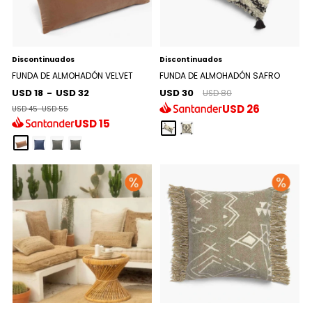
Discontinuados
Discontinuados
FUNDA DE ALMOHADÓN VELVET
FUNDA DE ALMOHADÓN SAFRO
USD 18
-
USD 32
USD 30
USD 80
USD
26
USD 45
-
USD 55
USD
15