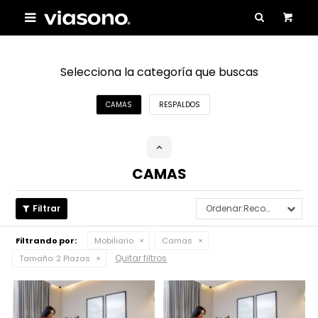

Selecciona la categoría que buscas
CAMAS
RESPALDOS
CAMAS
Recomendados
Filtrando por:
Mobiliario
Camas
Quitar filtros
Tamaño:
2 Plazas