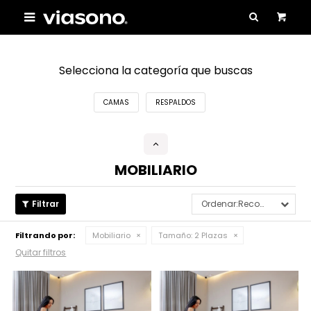

Selecciona la categoría que buscas
CAMAS
RESPALDOS
MOBILIARIO
Recomendados
Filtrando por:
Mobiliario
Tamaño:
2 Plazas
Quitar filtros