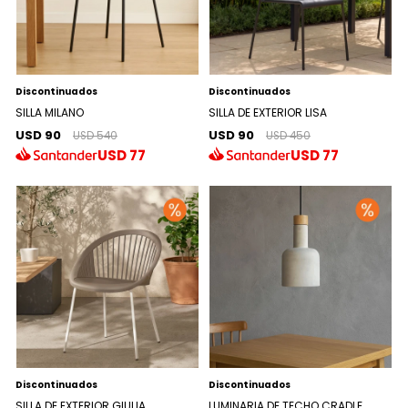
Discontinuados
Discontinuados
SILLA MILANO
SILLA DE EXTERIOR LISA
USD 90
USD 90
USD 540
USD 450
USD
77
USD
77
Discontinuados
Discontinuados
SILLA DE EXTERIOR GIULIA
LUMINARIA DE TECHO CRADLE