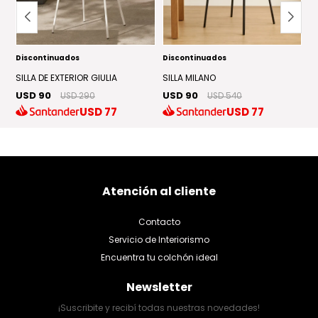
Discontinuados
Discontinuados
S
U
SILLA DE EXTERIOR GIULIA
SILLA MILANO
USD 90
USD 90
USD 290
USD 540
USD
77
USD
77
Atención al cliente
Contacto
Servicio de Interiorismo
Encuentra tu colchón ideal
Newsletter
¡Suscribite y recibí todas nuestras novedades!