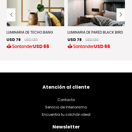
LUMINARIA DE TECHO BANG
LUMINARIA DE PARED BLACK BIRD
L
USD 78
USD 78
U
USD 130
USD 130
USD
66
USD
66
Atención al cliente
Contacto
Servicio de Interiorismo
Encuentra tu colchón ideal
Newsletter