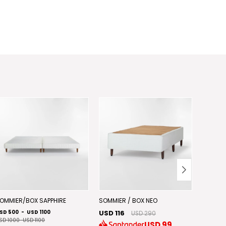
OMMIER/BOX SAPPHIRE
SOMMIER / BOX NEO
SOMMIER
SD 500
-
USD 1100
USD 116
USD 250
USD 290
SD 1000
-
USD 1100
USD 500
USD
99