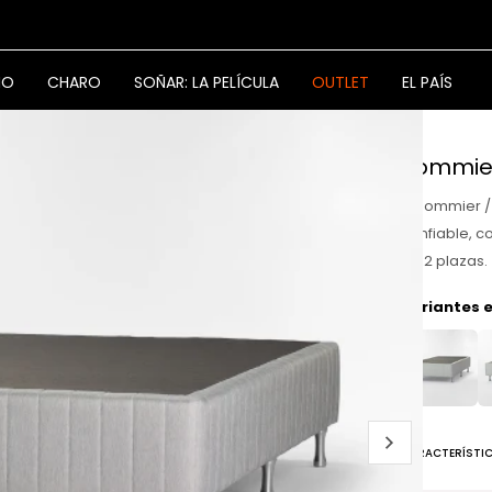
NO
CHARO
SOÑAR: LA PELÍCULA
OUTLET
EL PAÍS
Sommier
El Sommier /
confiable, c
de 2 plazas.
Variantes e
CARACTERÍSTI