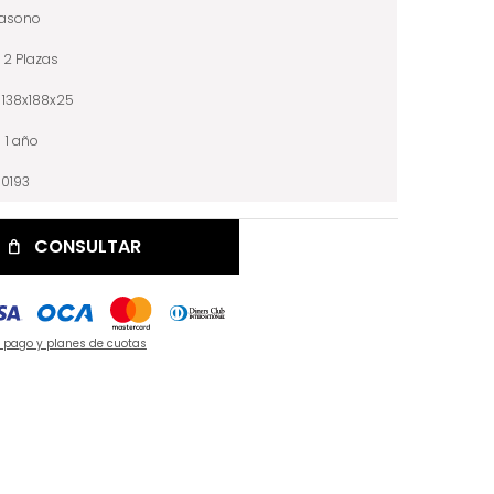
iasono
2 Plazas
138x188x25
1 año
10193
CONSULTAR
e pago y planes de cuotas