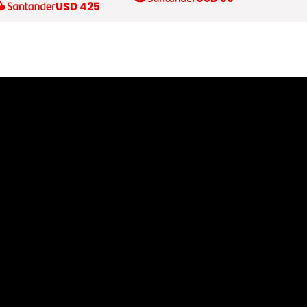
USD
425