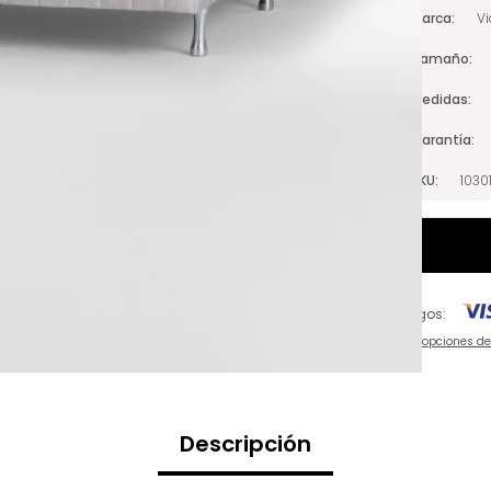
Marca
V
Tamaño
Medidas
Garantía
SKU
1030
Pagos:
Ver opciones d
Descripción