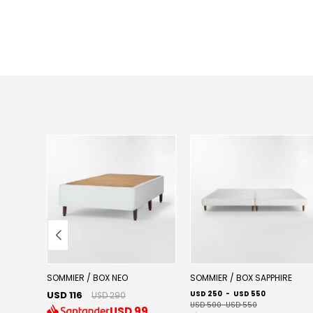
E
SOMMIER / BOX NEO
SOMMIER / BOX SAPPHIRE
USD 116
USD 250
-
USD 550
USD 290
USD 500
-
USD 550
USD
99