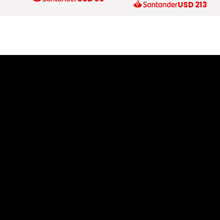
25
USD
213