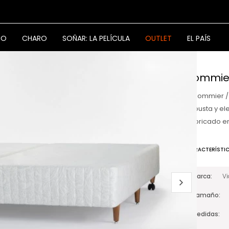
NO
CHARO
SOÑAR: LA PELÍCULA
OUTLET
EL PAÍS
Sommier
El Sommier 
robusta y el
Fabricado en
CARACTERÍSTI
Marca
V
Tamaño
Medidas