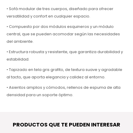
• Sofá modular de tres cuerpos, diseñado para ofrecer
versatilidad y confort en cualquier espacio.
• Compuesto por dos módulos esquineros y un módulo
central, que se pueden acomodar según las necesidades
del ambiente.
• Estructura robusta y resistente, que garantiza durabilidad y
estabilidad.
• Tapizado en tela gris grafito, de textura suave y agradable
al tacto, que aporta elegancia y calidez al entorno.
• Asientos amplios y cómodos, rellenos de espuma de alta
densidad para un soporte óptimo.
• Ideal para salas de estar modernas y espacios de
encuentro familiares.
• Dimensiones: 325 cm de largo x 92 cm de ancho x 70 cm de
PRODUCTOS QUE TE PUEDEN INTERESAR
alto.