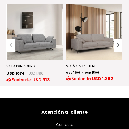
• Garantía: 1 año.
SOFÁ PARCOURS
SOFÁ CARACTERE
S
USD 1074
USD 1390
-
USD 1590
U
USD 1790
USD
1.352
USD
913
Atención al cliente
Contacto