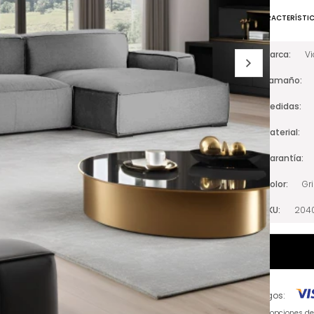
CARACTERÍSTI
Marca
V
Tamaño
Medidas
Material
Garantía
Color
Gr
SKU
204
Pagos:
Ver opciones d