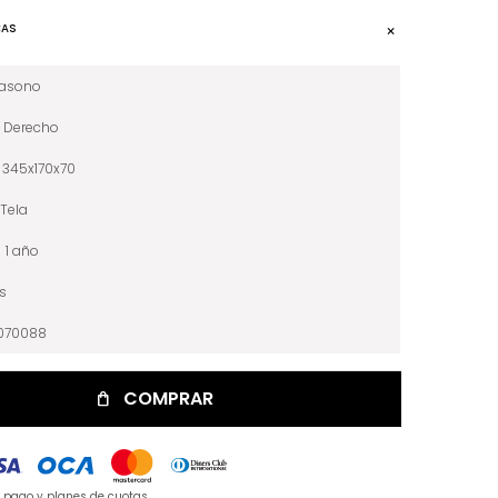
CAS
iasono
Derecho
345x170x70
Tela
1 año
is
070088
COMPRAR
e pago y planes de cuotas