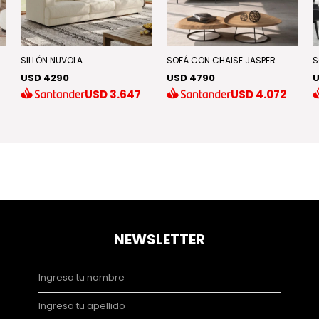
SILLÓN NUVOLA
SOFÁ CON CHAISE JASPER
S
USD 4290
USD 4790
U
USD
3.647
USD
4.072
NEWSLETTER