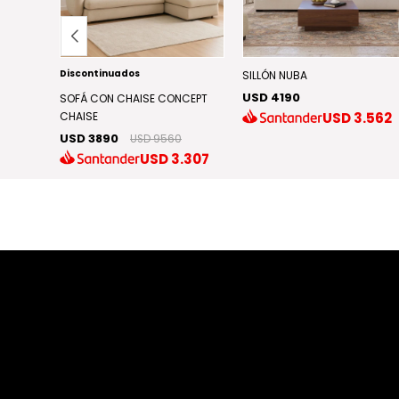
Discontinuados
VE
SILLÓN NUBA
USD 4190
SOFÁ CON CHAISE CONCEPT
.667
USD
3.562
CHAISE
USD 3890
USD 9560
USD
3.307