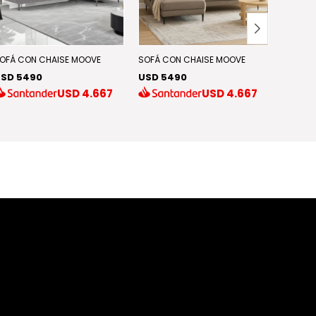
Discont
OFÁ CON CHAISE MOOVE
SOFÁ CON CHAISE MOOVE
SD 5490
USD 5490
SOFÁ C
USD
4.667
USD
4.667
CHAISE
USD 3