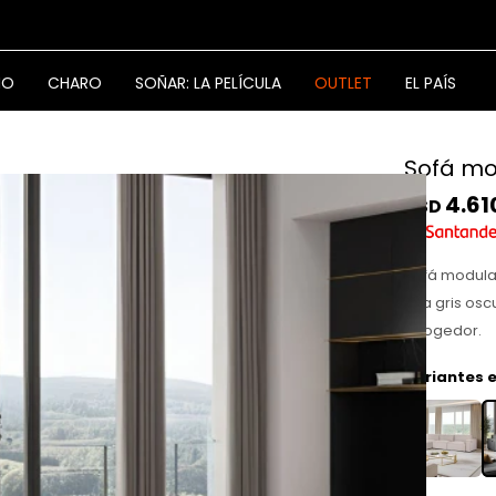
NO
CHARO
SOÑAR: LA PELÍCULA
OUTLET
EL PAÍS
Sofá mo
4.61
USD
Sofá modula
tela gris os
acogedor.
Variantes e