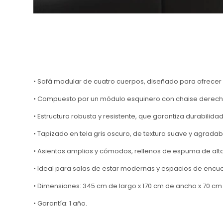
• Sofá modular de cuatro cuerpos, diseñado para ofrecer v
• Compuesto por un módulo esquinero con chaise derech
• Estructura robusta y resistente, que garantiza durabilidad
• Tapizado en tela gris oscuro, de textura suave y agradabl
• Asientos amplios y cómodos, rellenos de espuma de alt
• Ideal para salas de estar modernas y espacios de encuen
• Dimensiones: 345 cm de largo x 170 cm de ancho x 70 cm 
• Garantía: 1 año.