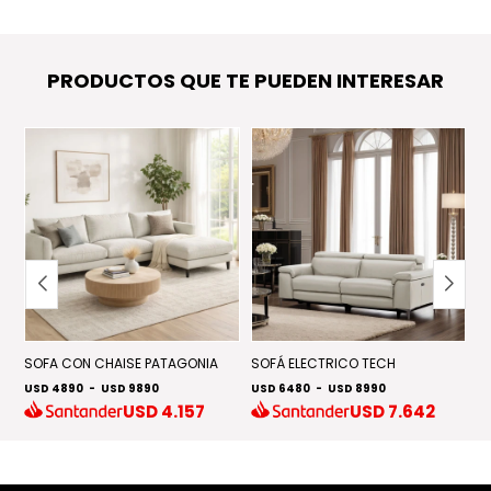
PRODUCTOS QUE TE PUEDEN INTERESAR
SOFA CON CHAISE PATAGONIA
SOFÁ ELECTRICO TECH
S
USD 4890
-
USD 9890
USD 6480
-
USD 8990
U
USD
4.157
USD
7.642