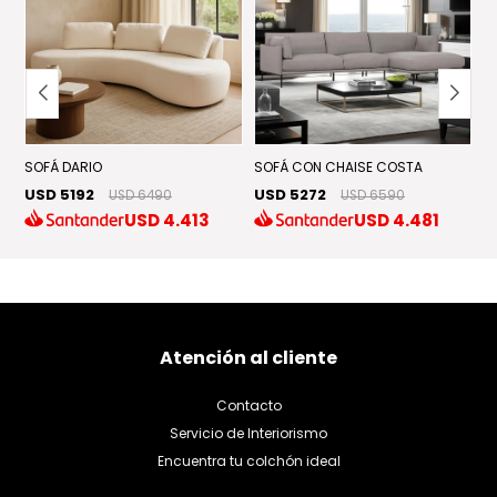
SOFÁ DARIO
SOFÁ CON CHAISE COSTA
S
USD 5192
USD 5272
U
USD 6490
USD 6590
U
USD
4.413
USD
4.481
Atención al cliente
Contacto
Servicio de Interiorismo
Encuentra tu colchón ideal