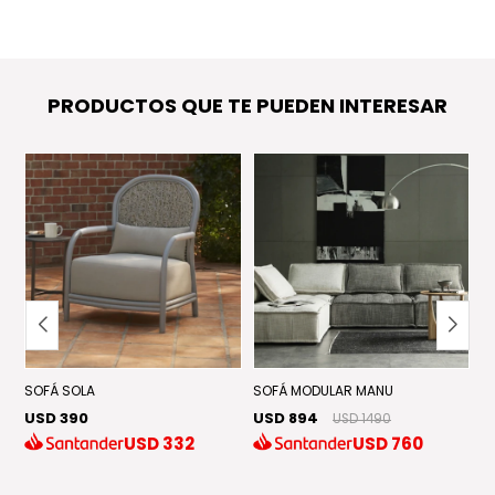
PRODUCTOS QUE TE PUEDEN INTERESAR
D
SOFÁ SOLA
SOFÁ MODULAR MANU
USD 390
USD 894
USD 1490
S
USD
332
USD
760
U