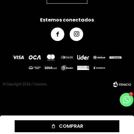
Estemos conectados


© Copyright 2026 / Viasono
Fenicio
COMPRAR