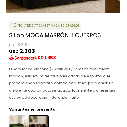
event
FECHA DE ENTREGA ESTIMADA: 30/08/2026
Sillón MOCA MARRÓN 3 CUERPOS
3.290
USD
2.303
USD
USD
1.958
El Sofá Moca Viasono (262x107x60,9 cm) en tela velvet
marrón, estructura de múltiples capas de espuma que
proporcionan soporte y comodidad. Ideal para crear un
ambiente coordinado, se adapta fácilmente a diferentes
estilos de decoración. Garantía: 1 año.
Variantes en preventa: