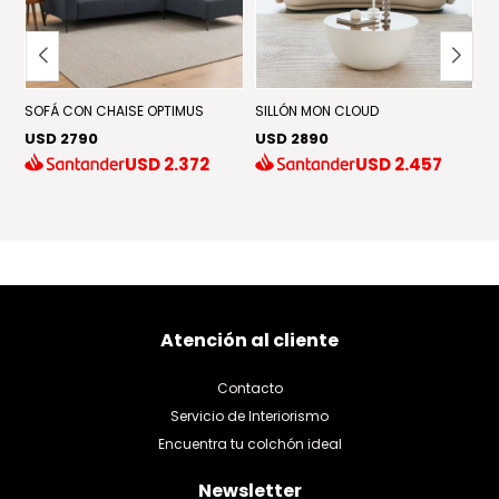
SOFÁ CON CHAISE OPTIMUS
SILLÓN MON CLOUD
S
USD 2790
USD 2890
U
USD
2.372
USD
2.457
Atención al cliente
Contacto
Servicio de Interiorismo
Encuentra tu colchón ideal
Newsletter