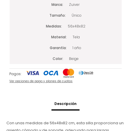
Marca
Zuiver
Tamaño
Único
Medidas
56x48x82
Material
Tela
Garantía
1 año
Color
Beige
Pagos:
Ver opciones de pago y planes de cuotas
Descripción
Con unas medidas de 56x48x82 cm, esta silla proporciona un
asiento cómodo y de soporte, adecuado para largas