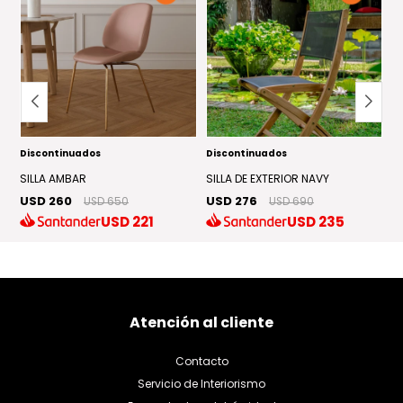
Discontinuados
Discontinuados
S
U
SILLA AMBAR
SILLA DE EXTERIOR NAVY
USD 260
USD 276
USD 650
USD 690
USD
221
USD
235
Atención al cliente
Contacto
Servicio de Interiorismo