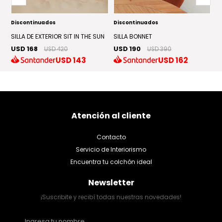
Discontinuados
Discontinuados
D
SILLA DE EXTERIOR SIT IN THE SUN
SILLA BONNET
S
USD 168
USD 190
U
USD 420
USD 390
USD
143
USD
162
Atención al cliente
Contacto
Servicio de Interiorismo
Encuentra tu colchón ideal
Newsletter
¡Suscribite y recibí todas nuestras novedades!