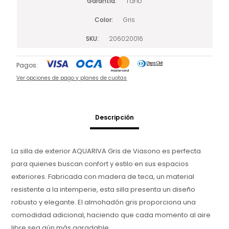
Garantía
1 año
Color
Gris
SKU
206020016
Pagos:
Ver opciones de pago y planes de cuotas
Descripción
La silla de exterior AQUARIVA Gris de Viasono es perfecta
para quienes buscan confort y estilo en sus espacios
exteriores. Fabricada con madera de teca, un material
resistente a la intemperie, esta silla presenta un diseño
robusto y elegante. El almohadón gris proporciona una
comodidad adicional, haciendo que cada momento al aire
libre sea aún más agradable.