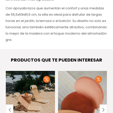
Con apoyabrazos que aumentan el confort y unas medidas
de 55,5x59x81,5 cm, la silla es ideal para disfrutar de largas
horas en el jardín, la terraza o el balcón. Su diseño no solo es
funcional, sino también estéticamente atractivo, combinando
lo mejor de la madera con el toque moderno del almohadón
gris.
La silla AQUARIVA Gris está respaldada por una garantía de 1
año, asegurando su durabilidad y calidad. Su construcción
PRODUCTOS QUE TE PUEDEN INTERESAR
de alta gama y materiales resistentes hacen de esta silla una
opción confiable y elegante para cualquier espacio exterior.