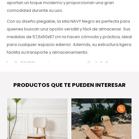
aportan un toque moderno y proporcionan una gran
comodidad durante su uso.
Con su diseño plegable, la silla NAVY Negro es perfecta para
quienes buscan una opción versátil y fácil de almacenar. Sus
medidas de 57,5x50x87 cm la hacen cómoda y práctica, ideal
para cualquier espacio exterior. Además, su estructura ligera
facilita su transporte y almacenamiento.
La silla NAVY Negro viene con una garantía de 1 año,
asegurando calidad y durabilidad. Con materiales
resistentes y un diseño funcional, es una opción confiable y
PRODUCTOS QUE TE PUEDEN INTERESAR
estilizada para quienes desean crear un ambiente cómodo y
atractivo en sus exteriores.