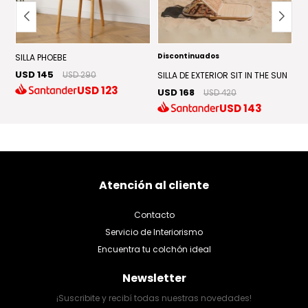
Discontinuados
D
SILLA PHOEBE
USD 145
USD 290
SILLA DE EXTERIOR SIT IN THE SUN
S
USD
123
USD 168
U
USD 420
USD
143
Atención al cliente
Contacto
Servicio de Interiorismo
Encuentra tu colchón ideal
Newsletter
¡Suscribite y recibí todas nuestras novedades!