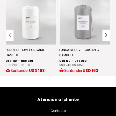
FUNDA DE DUVET ORGANIC
FUNDA DE DUVET ORGANIC
C
BAMBOO
BAMBOO
US
US
USD 192
-
USD 280
USD 192
-
USD 280
USD 240
-
USD 350
USD 240
-
USD 350
USD
163
USD
163
Atención al cliente
Contacto