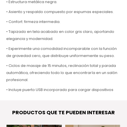
• Estructura metálica negra.
• Asiento y respaldo compuesto por espumas especiales.
• Confort: firmeza intermedia.
• Tapizado en tela acabado en color gris claro, aportando
elegancia y modernidad.
• Experimente una comodidad incomparable con la función
de gravedad cero, que distribuye uniformemente su peso.
• Ciclos de masaje de 15 minutos, reclinación total y parada
automática, ofreciendo todo lo que encontraría en un salón
profesional.
• Incluye puerto USB incorporado para cargar dispositivos
fácilmente.
• Medidas: 86 cm de largo x 82 cm de profundidad x 100 cm
PRODUCTOS QUE TE PUEDEN INTERESAR
de altura. Extensible: 86 cm de largo x 163 cm de profundidad.
• Garantía: 1 año.