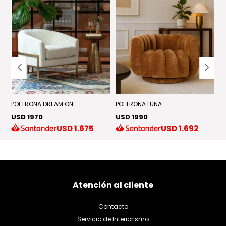
POLTRONA DREAM ON
POLTRONA LUNA
P
USD 1970
USD 1990
U
USD
1.675
USD
1.692
Atención al cliente
Contacto
Servicio de Interiorismo