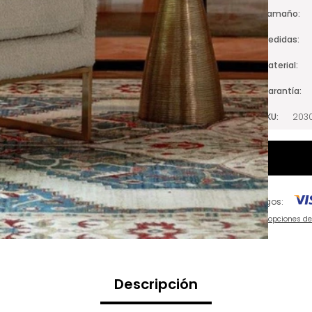
Tamaño
Medidas
Material
Garantía
SKU
2030
Pagos:
Ver opciones d
Descripción