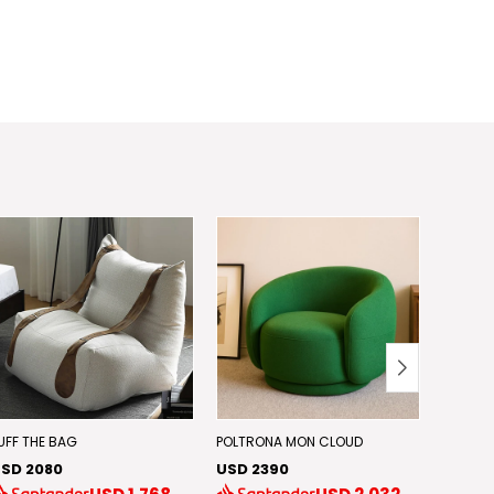
UFF THE BAG
POLTRONA MON CLOUD
POLTRO
SD 2080
USD 2390
USD 1