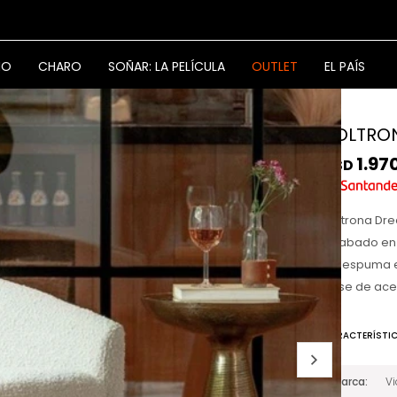
NO
CHARO
SOÑAR: LA PELÍCULA
OUTLET
EL PAÍS
POLTRO
1.97
USD
Poltrona Dr
acabado en c
de espuma e
Base de ace
CARACTERÍSTI
Marca
V