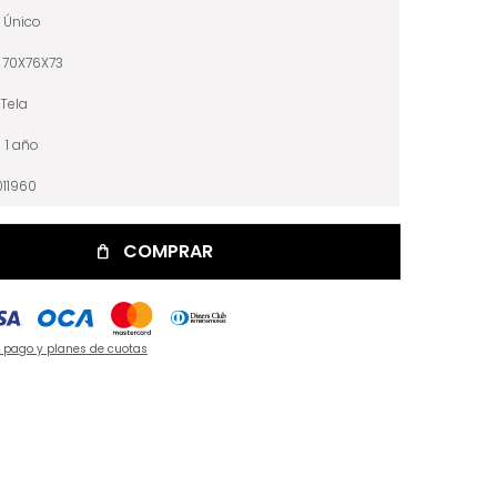
Único
70X76X73
Tela
1 año
11960
COMPRAR
e pago y planes de cuotas