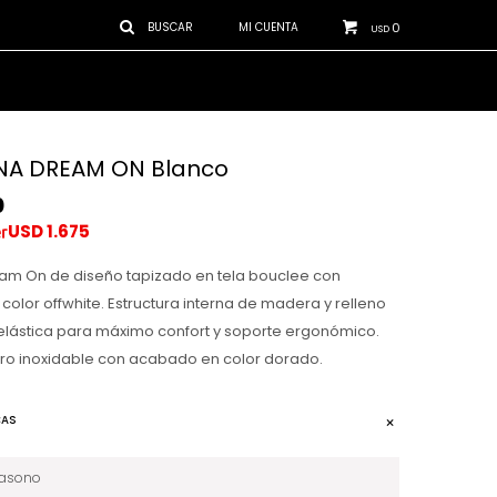
0
USD
NA DREAM ON Blanco
0
USD
1.675
eam On de diseño tapizado en tela bouclee con
olor offwhite. Estructura interna de madera y relleno
lástica para máximo confort y soporte ergonómico.
ro inoxidable con acabado en color dorado.
CAS
iasono