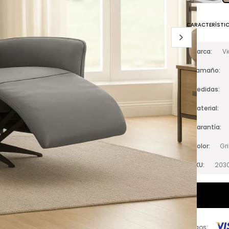
CARACTERÍSTI
Marca
V
Tamaño
Medidas
Material
Garantía
Color
Gr
SKU
203
Pagos: