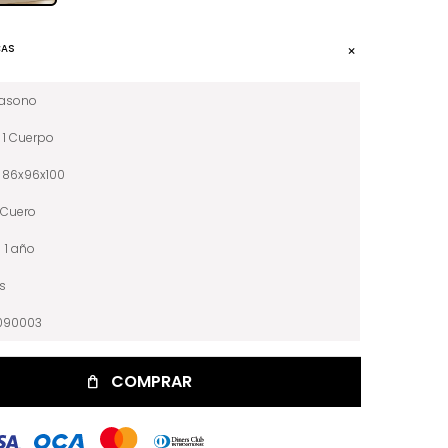
CAS
iasono
1 Cuerpo
86x96x100
Cuero
1 año
is
090003
COMPRAR