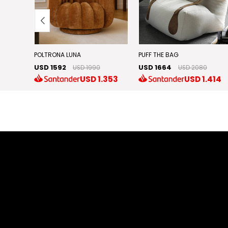
POLTRONA LUNA
PUFF THE BAG
USD 1592
USD 1664
USD 1990
USD 2080
.969
USD
1.353
USD
1.414