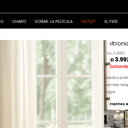
NO
CHARO
SOÑAR: LA PELÍCULA
OUTLET
EL PAÍS
Poltrona
4.990
USD
3.99
USD
Nuestra polt
permite rela
hogar.
Variantes e