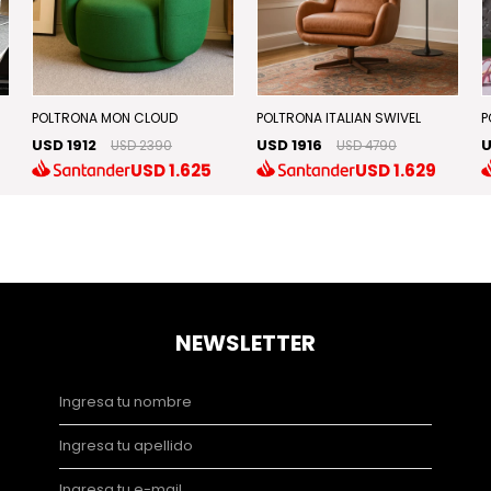
POLTRONA MON CLOUD
POLTRONA ITALIAN SWIVEL
P
USD 1912
USD 1916
U
USD 2390
USD 4790
USD
1.625
USD
1.629
NEWSLETTER