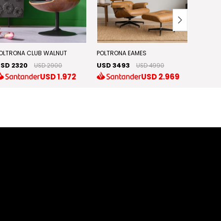
OLTRONA CLUB WALNUT
POLTRONA EAMES
POLTRO
SD 2320
USD 3493
USD 1
USD 2900
USD 4990
USD
1.972
USD
2.969