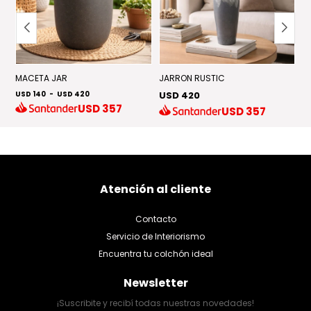
MACETA JAR
JARRON RUSTIC
J
USD 140
-
USD 420
USD 420
U
USD
357
USD
357
Atención al cliente
Contacto
Servicio de Interiorismo
Encuentra tu colchón ideal
Newsletter
¡Suscribite y recibí todas nuestras novedades!