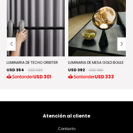
NO
LUMINARIA DE TECHO ORBITER
LUMINARIA DE MESA GOLD BOULE
L
USD 354
USD 392
U
USD 590
USD 490
USD
301
USD
333
Atención al cliente
Contacto