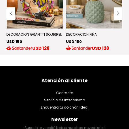
DECORACION GRAFITTI SQUIRREL
DECORACION PIÑA
F
USD 150
USD 150
U
USD
128
USD
128
Atención al cliente
Contacto
Servicio de Interiorismo
Encuentra tu colchón ideal
Newsletter
¡Suscribite y recibí todas nuestras novedades!