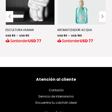
D
ESCULTURA HUMAN
AROMATIZADOR ACQUA
USD 80
-
USD 90
USD 90
-
USD 160
M
USD
77
USD
77
U
Atención al cliente
Contacto
Servicio de Interiorismo
Encuentra tu colchón ideal