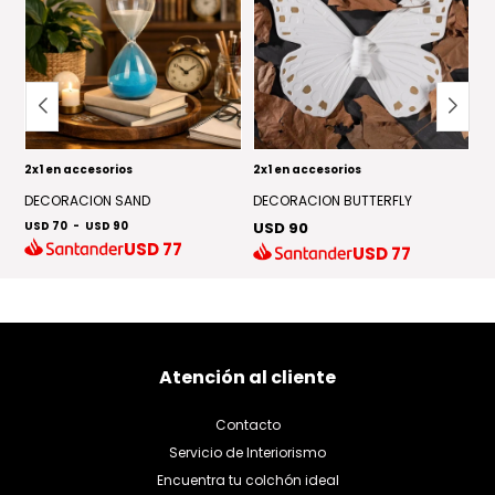
2x1 en accesorios
2x1 en accesorios
2x
DECORACION SAND
DECORACION BUTTERFLY
J
USD 70
-
USD 90
USD 90
U
USD
77
USD
77
Atención al cliente
Contacto
Servicio de Interiorismo
Encuentra tu colchón ideal