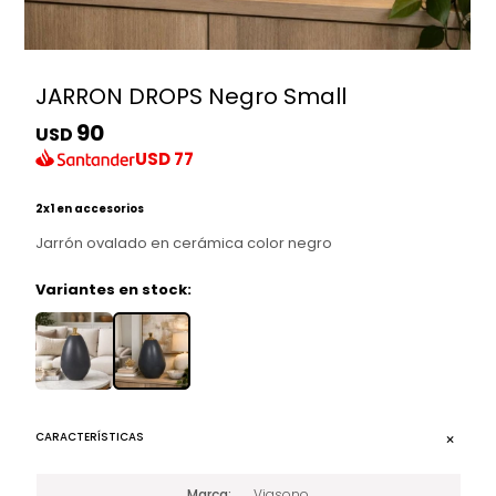
JARRON DROPS Negro Small
90
USD
USD
77
2x1 en accesorios
Jarrón ovalado en cerámica color negro
Variantes en stock:
CARACTERÍSTICAS
Marca
Viasono