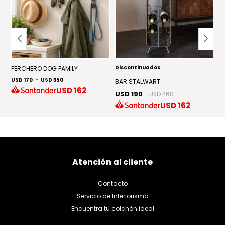
Discontinuados
PERCHERO DOG FAMILY
P
USD 170
-
USD 350
U
BAR STALWART
USD
162
USD 190
USD 460
USD
162
Atención al cliente
Contacto
Servicio de Interiorismo
Encuentra tu colchón ideal