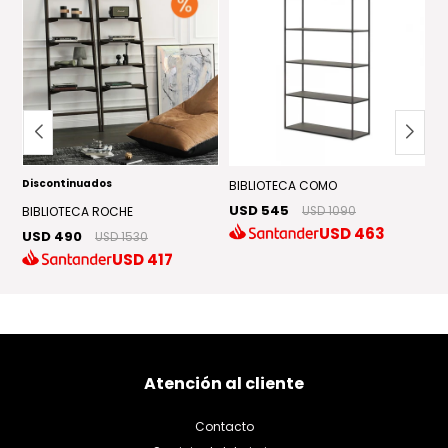
Discontinuados
BIBLIOTECA COMO
B
USD 545
U
BIBLIOTECA ROCHE
USD 1090
USD
463
USD 490
USD 1530
USD
417
Atención al cliente
Contacto