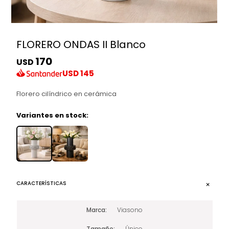
FLORERO ONDAS II Blanco
170
USD
USD
145
Florero cilíndrico en cerámica
Variantes en stock:
CARACTERÍSTICAS
Marca
Viasono
Tamaño
Único