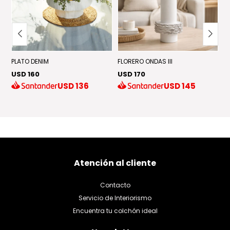
PLATO DENIM
FLORERO ONDAS III
F
USD 160
USD 170
U
USD
136
USD
145
Atención al cliente
Contacto
Servicio de Interiorismo
Encuentra tu colchón ideal