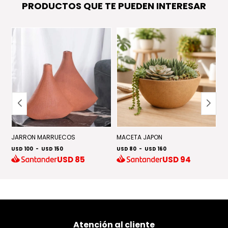
PRODUCTOS QUE TE PUEDEN INTERESAR
JARRON MARRUECOS
MACETA JAPON
AL
USD 100
-
USD 150
USD 80
-
USD 160
U
USD
85
USD
94
Atención al cliente