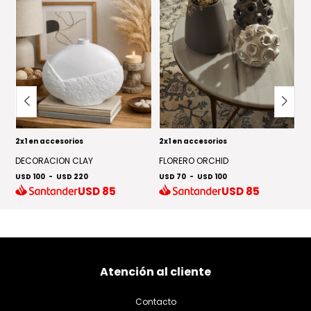
2x1 en accesorios
2x1 en accesorios
2x
DECORACION CLAY
FLORERO ORCHID
J
USD 100
-
USD 220
USD 70
-
USD 100
US
USD
85
USD
85
Atención al cliente
Contacto