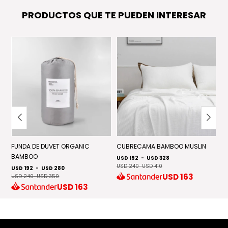
PRODUCTOS QUE TE PUEDEN INTERESAR
FUNDA DE DUVET ORGANIC
CUBRECAMA BAMBOO MUSLIN
C
BAMBOO
USD 192
-
USD 328
US
USD 240
-
USD 410
US
USD 192
-
USD 280
USD
163
USD 240
-
USD 350
USD
163