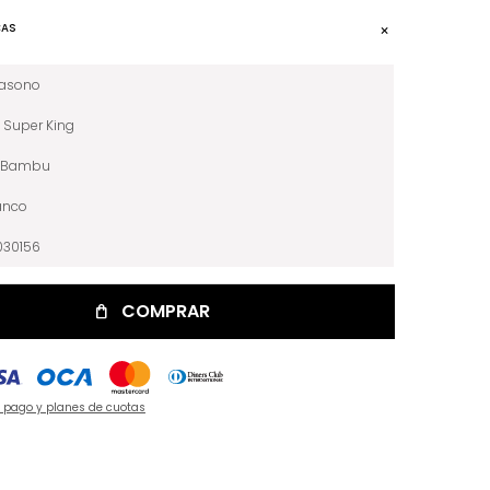
CAS
iasono
Super King
Bambu
anco
030156
COMPRAR
e pago y planes de cuotas