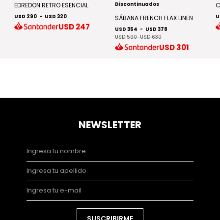
Discontinuados
EDREDON RETRO ESENCIAL
C
USD 290
-
USD 320
U
SÁBANA FRENCH FLAX LINEN
USD
247
USD 354
-
USD 378
USD 590
-
USD 630
USD
301
NEWSLETTER
SUSCRIBIRME