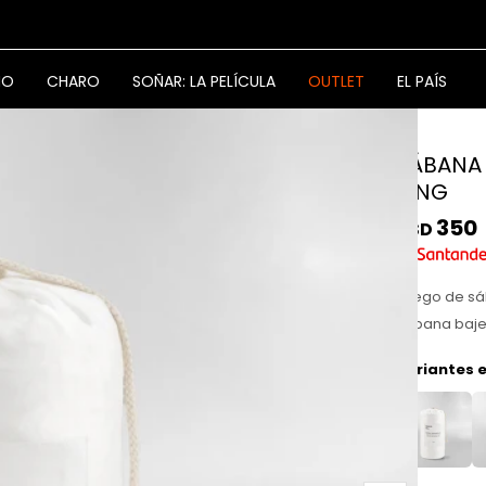
NO
CHARO
SOÑAR: LA PELÍCULA
OUTLET
EL PAÍS
SÁBANA
KING
350
USD
Juego de sá
sábana baje
Variantes e