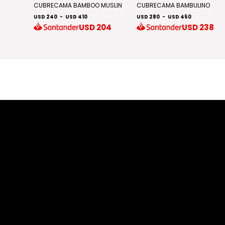
NO
CUBRECAMA BAMBOO MUSLIN
CUBRECAMA BAMBULINO
USD 240
-
USD 410
USD 280
-
USD 450
06
USD
204
USD
238