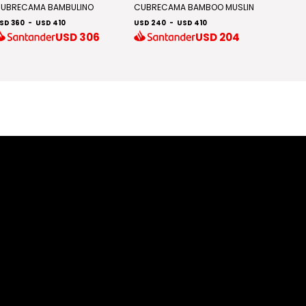
UBRECAMA BAMBULINO
CUBRECAMA BAMBOO MUSLIN
CUBREC
SD 360
-
USD 410
USD 240
-
USD 410
USD 280
USD
306
USD
204