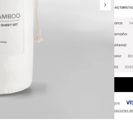
CARACTERÍSTI
Marca
V
Tamaño
Material
Color
Bl
SKU
304
Pagos:
Ver opciones d