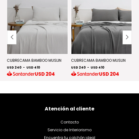
CUBRECAMA BAMBOO MUSLIN
CUBRECAMA BAMBOO MUSLIN
C
USD 240
-
USD 410
USD 240
-
USD 410
U
USD
204
USD
204
Atención al cliente
Contacto
Servicio de Interiorismo
Encuentra tu colchón ideal