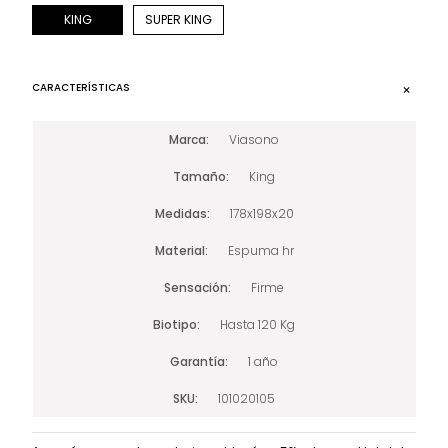
KING
SUPER KING
CARACTERÍSTICAS
Marca
Viasono
Tamaño
King
Medidas
178x198x20
Material
Espuma hr
Sensación
Firme
Biotipo
Hasta 120 Kg
Garantía
1 año
SKU
101020105