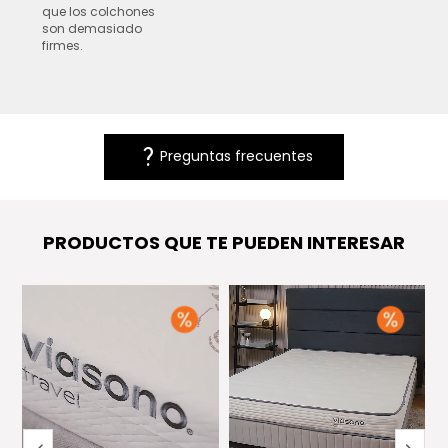
que los colchones
son demasiado
firmes.
question_mark
Preguntas frecuentes
PRODUCTOS QUE TE PUEDEN INTERESAR