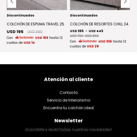
Discontinuados
Discontinuados
P
R
COLCHÓN DE ESPUMA TRAVEL 25
COLCHÓN DE RESORTES CHILL 24
C
USD 195
USD 395
-
USD 445
U
USD 390
USD 790
-
USD 890
Con
USD 166
hasta 12
C
2
Con
USD 336
hasta 12
cuotas de
USD 14
cu
cuotas de
USD 28
Atención al cliente
Contacto
Servicio de Interiorismo
Encuentra tu colchón ideal
Newsletter
¡Suscribite y recibí todas nuestras novedades!