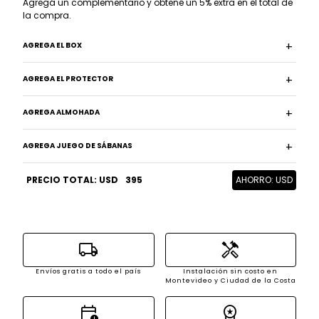
Agregá un complementario y obtené un 5% extra en el total de
la compra.
AGREGA EL BOX
AGREGA EL PROTECTOR
AGREGA ALMOHADA
AGREGA JUEGO DE SÁBANAS
PRECIO TOTAL: USD
395
AHORRO: USD
local_shipping
handyman
Envíos gratis a todo el país
Instalación sin costo en
Montevideo y Ciudad de la Costa
calendar_clock
workspace_premium