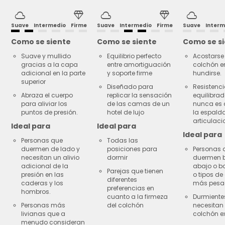
cloud
diamond
cloud
diamond
cloud
Suave
Intermedio
Firme
Suave
Intermedio
Firme
Suave
Interm
Como se siente
Como se siente
Como se s
Suave y mullido
Equilibrio perfecto
Acostarse 
gracias a la capa
entre amortiguación
colchón e
adicional en la parte
y soporte firme
hundirse.
superior
Diseñado para
Resistenc
Abraza el cuerpo
replicar la sensación
equilibra
para aliviar los
de las camas de un
nunca es 
puntos de presión.
hotel de lujo
la espalda
articulaci
Ideal para
Ideal para
Ideal para
Personas que
Todas las
duermen de lado y
posiciones para
Personas 
necesitan un alivio
dormir
duermen 
adicional de la
abajo o b
Parejas que tienen
presión en las
o tipos de
diferentes
caderas y los
más pesa
preferencias en
hombros.
cuanto a la firmeza
Durmiente
Personas más
del colchón
necesitan
livianas que a
colchón ex
menudo consideran