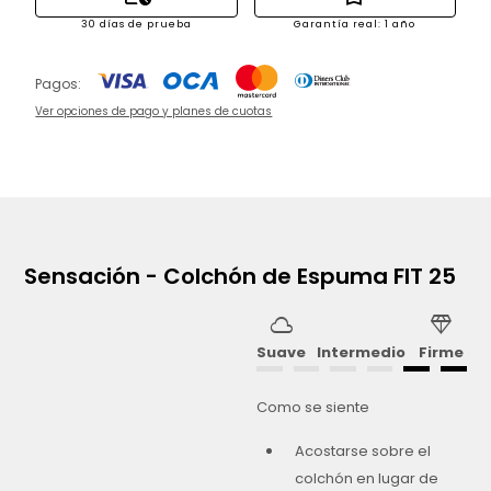
30 días de prueba
Garantía real: 1 año
Pagos:
Ver opciones de pago y planes de cuotas
Sensación - Colchón de Espuma FIT 25
cloud
diamond
Suave
Intermedio
Firme
Como se siente
Acostarse sobre el
colchón en lugar de