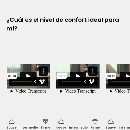
funcionalidad sin comprometer el confort.
Con 3 años de garantía, el Fit Viasono es una inversión en
¿Cuál es el nivel de confort ideal para
descanso duradero.
mí?
cloud
diamond
cloud
diamond
cloud
Suave
Intermedio
Firme
Suave
Intermedio
Firme
Suave
Interm