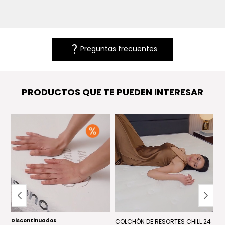
question_mark
Preguntas frecuentes
PRODUCTOS QUE TE PUEDEN INTERESAR
Discontinuados
AL
COLCHÓN DE RESORTES CHILL 24
C