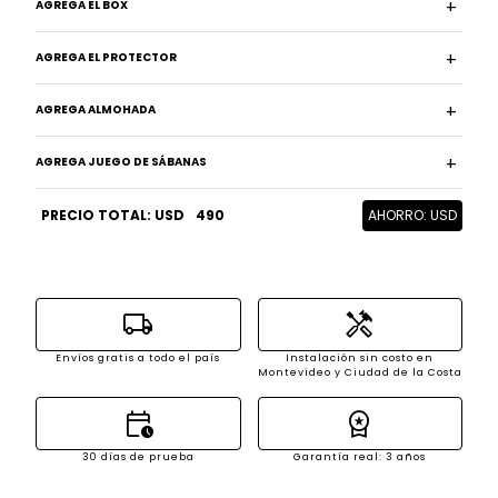
AGREGA EL BOX
AGREGA EL PROTECTOR
AGREGA ALMOHADA
AGREGA JUEGO DE SÁBANAS
PRECIO TOTAL: USD
490
AHORRO: USD
local_shipping
handyman
Envíos gratis a todo el país
Instalación sin costo en
Montevideo y Ciudad de la Costa
calendar_clock
workspace_premium
30 días de prueba
Garantía real: 3 años