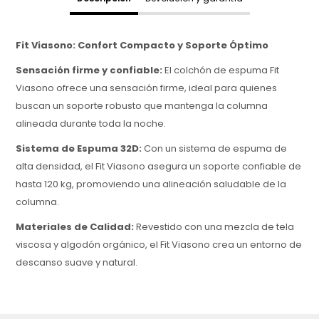
Fit Viasono: Confort Compacto y Soporte Óptimo
Sensación firme y confiable:
El colchón de espuma Fit
Viasono ofrece una sensación firme, ideal para quienes
buscan un soporte robusto que mantenga la columna
alineada durante toda la noche.
Sistema de Espuma 32D:
Con un sistema de espuma de
alta densidad, el Fit Viasono asegura un soporte confiable de
hasta 120 kg, promoviendo una alineación saludable de la
columna.
Materiales de Calidad:
Revestido con una mezcla de tela
viscosa y algodón orgánico, el Fit Viasono crea un entorno de
descanso suave y natural.
Altura Compacta y Funcional:
Con una altura de 20 cm,
este colchón es ideal para espacios compactos, ofreciendo