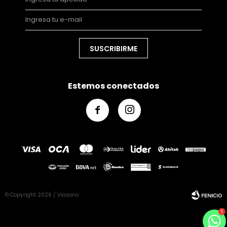
SUSCRIBIRME
Estemos conectados


© Copyright 2026 / Viasono