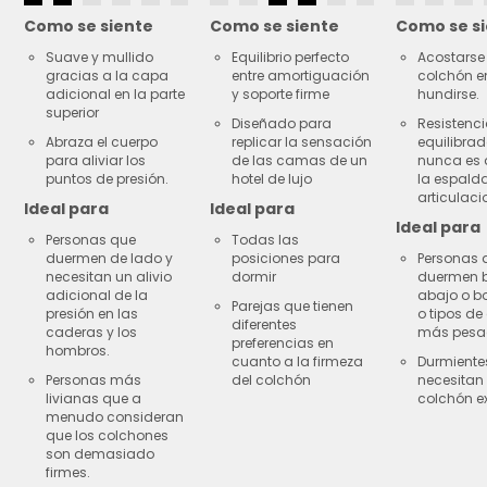
Como se siente
Como se siente
Como se s
Suave y mullido
Equilibrio perfecto
Acostarse 
gracias a la capa
entre amortiguación
colchón e
adicional en la parte
y soporte firme
hundirse.
superior
Diseñado para
Resistenc
Abraza el cuerpo
replicar la sensación
equilibra
para aliviar los
de las camas de un
nunca es 
puntos de presión.
hotel de lujo
la espalda
articulaci
Ideal para
Ideal para
Ideal para
Personas que
Todas las
duermen de lado y
posiciones para
Personas 
necesitan un alivio
dormir
duermen 
adicional de la
abajo o b
Parejas que tienen
presión en las
o tipos de
diferentes
caderas y los
más pesa
preferencias en
hombros.
cuanto a la firmeza
Durmiente
Personas más
del colchón
necesitan
livianas que a
colchón ex
menudo consideran
que los colchones
son demasiado
firmes.