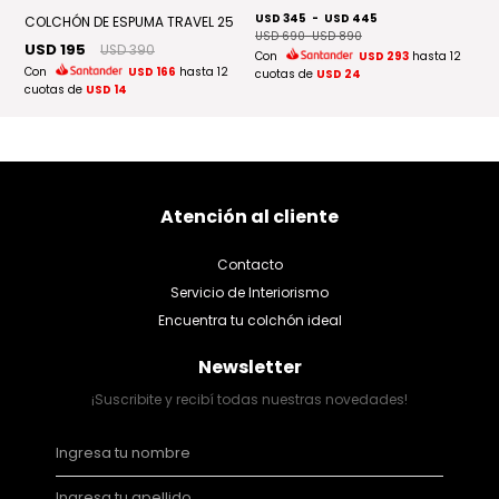
USD 345
-
USD 445
U
COLCHÓN DE ESPUMA TRAVEL 25
USD 690
-
USD 890
U
USD 195
USD 390
Con
USD 293
hasta 12
C
Con
USD 166
hasta 12
cuotas de
USD 24
cu
2
cuotas de
USD 14
Atención al cliente
Contacto
Servicio de Interiorismo
Encuentra tu colchón ideal
Newsletter
¡Suscribite y recibí todas nuestras novedades!