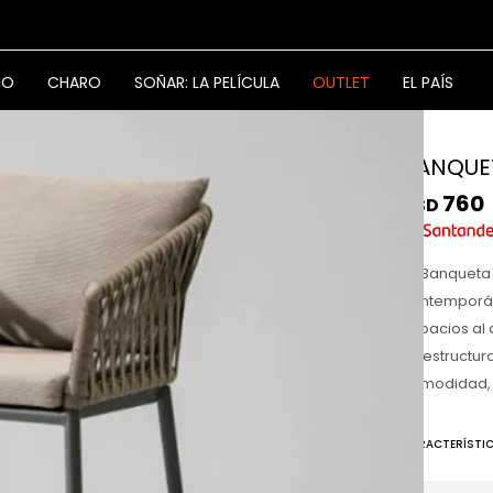
NO
CHARO
SOÑAR: LA PELÍCULA
OUTLET
EL PAÍS
BANQUET
760
USD
La Banqueta 
contemporán
espacios al a
Su estructura
comodidad, 
CARACTERÍSTI