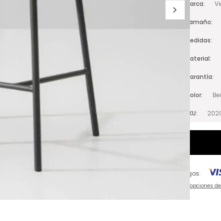
Marca
V
Tamaño
Medidas
Material
Garantía
Color
Be
SKU
202
Pagos:
Ver opciones d