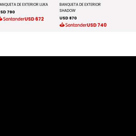
ANQUETA DE EXTERIOR LUKA
BANQUETA DE EXTERIOR
BANCO 
SHADOW
SD 790
USD 4
USD 870
USD
672
USD
740