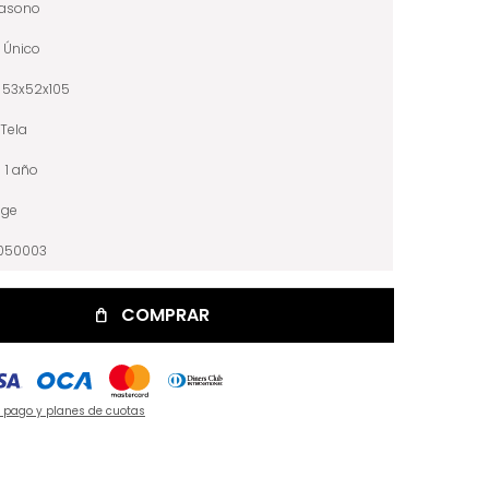
iasono
Único
53x52x105
Tela
1 año
ige
050003
COMPRAR
e pago y planes de cuotas