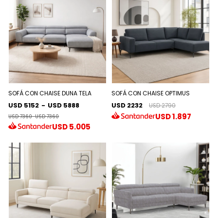
SOFÁ CON CHAISE DUNA TELA
SOFÁ CON CHAISE OPTIMUS
USD 5152
-
USD 5888
USD 2232
USD 2790
USD
1.897
USD 7360
-
USD 7360
USD
5.005