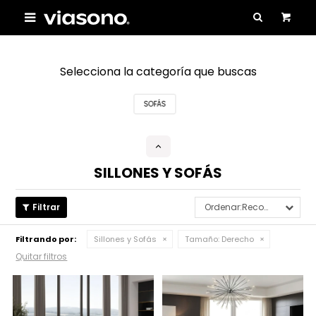

Selecciona la categoría que buscas
SOFÁS
SILLONES Y SOFÁS
Recomendados
Filtrando por:
Sillones y Sofás
Tamaño:
Derecho
Quitar filtros