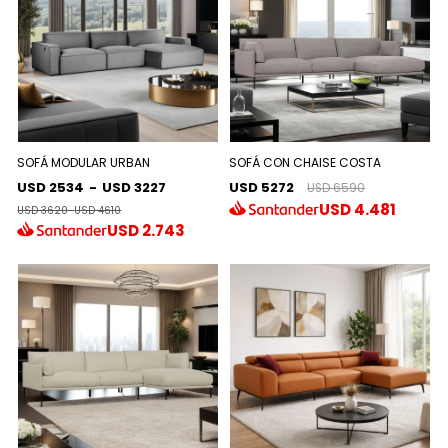
SOFÁ MODULAR URBAN
SOFÁ CON CHAISE COSTA
USD 2534
-
USD 3227
USD 5272
USD 6590
USD
4.481
USD 3620
-
USD 4610
USD
2.743