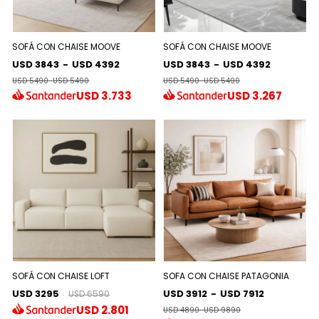
SOFÁ CON CHAISE MOOVE
SOFÁ CON CHAISE MOOVE
USD 3843
-
USD 4392
USD 3843
-
USD 4392
USD 5490
-
USD 5490
USD 5490
-
USD 5490
USD
3.733
USD
3.267
SOFÁ CON CHAISE LOFT
SOFA CON CHAISE PATAGONIA
USD 3295
USD 3912
-
USD 7912
USD 6590
USD
2.801
USD 4890
-
USD 9890