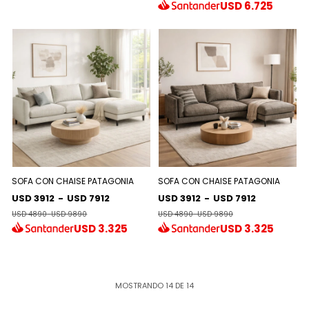
USD
6.725
SOFA CON CHAISE PATAGONIA
SOFA CON CHAISE PATAGONIA
USD 3912
-
USD 7912
USD 3912
-
USD 7912
USD 4890
-
USD 9890
USD 4890
-
USD 9890
USD
3.325
USD
3.325
MOSTRANDO
14
DE
14