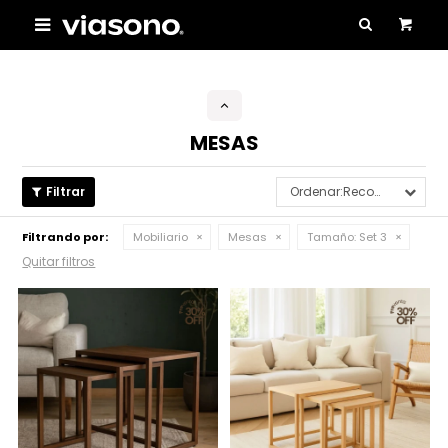

MESAS
Recomendados
Filtrando por:
Mobiliario
Mesas
Tamaño:
Set 3
Quitar filtros