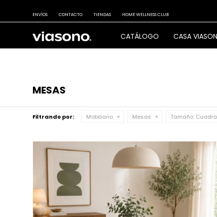
ENVÍOS
CONTACTO
TIENDAS
HOME WELLNESS CLUB
CATÁLOGO
CASA VIASO
MESAS
Filtrando por:
Mobiliario
Mesas
Tamaño:
Cuadr