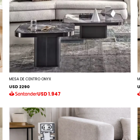
MESA DE CENTRO ONYX
M
USD 2290
U
USD
1.947