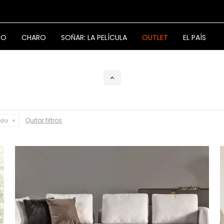
NO
CHARO
SOÑAR: LA PELÍCULA
OUTLET
EL PAÍS
Quitar filtros
ada