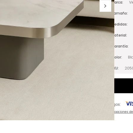
Marca
V
Tamaño
Medidas
Material
Garantía
Color
Bl
SKU
205
Pagos:
Ver opciones d