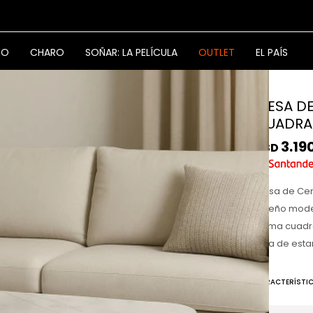
NO
CHARO
SOÑAR: LA PELÍCULA
OUTLET
EL PAÍS
MESA DE
CUADRA
3.19
USD
Mesa de Cen
diseño moder
forma cuadr
sala de estar
CARACTERÍSTI