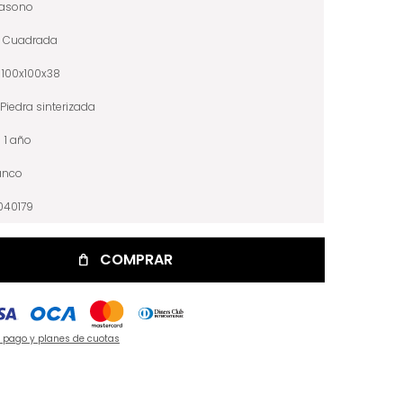
iasono
Cuadrada
100x100x38
Piedra sinterizada
1 año
anco
040179
COMPRAR
e pago y planes de cuotas