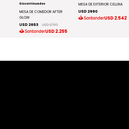
Discontinuados
A
MESA DE EXTERIOR CELLINA
USD 2990
MESA DE COMEDOR AFTER
.264
USD
2.542
GLOW
USD 2653
USD 3790
USD
2.255