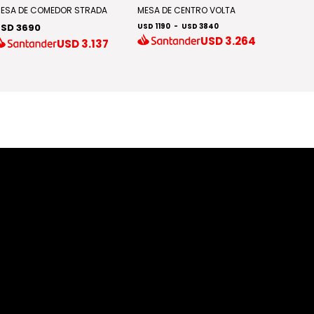
Discont
ESA DE COMEDOR STRADA
MESA DE CENTRO VOLTA
SD 3690
USD 1190
-
USD 3840
MESA D
USD
3.264
USD
3.137
GLOW
USD 2