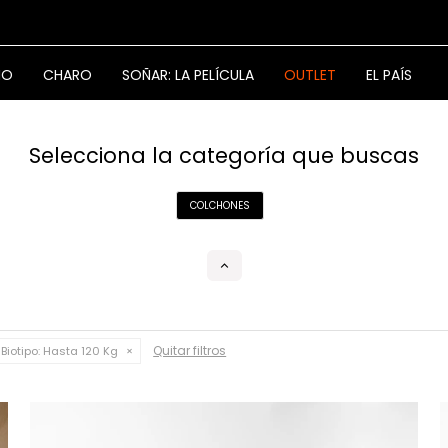
NO
CHARO
SOÑAR: LA PELÍCULA
OUTLET
EL PAÍS
Selecciona la categoría que buscas
COLCHONES
Quitar filtros
Biotipo:
Hasta 120 Kg