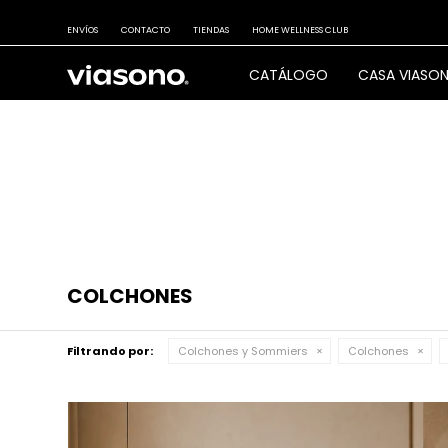
ENVÍOS
CONTACTO
TIENDAS
HOME WELLNESS CLUB
CATÁLOGO
CASA VIASO
COLCHONES
Filtrando por:
Colchones y Sommiers
Colchones