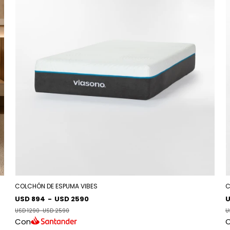
COLCHÓN DE ESPUMA VIBES
C
USD 894
-
USD 2590
U
USD 1290
-
USD 2590
U
Con