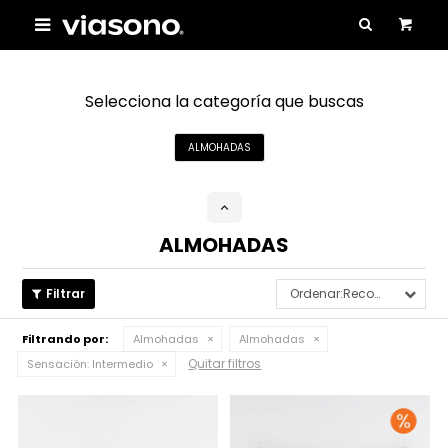

Selecciona la categoría que buscas
ALMOHADAS
ALMOHADAS
Recomendados
Filtrando por:
Almohadas
Almohadas
Quitar filtros
Sensación:
Intermedio