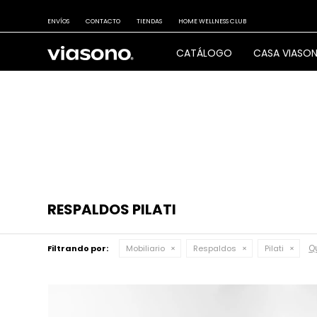
ENVÍOS
CONTACTO
TIENDAS
HOME WELLNESS CLUB
CATÁLOGO
CASA VIASO
RESPALDOS PILATI
Qu
Filtrando por:
Mobiliario
Respaldos
Pilati