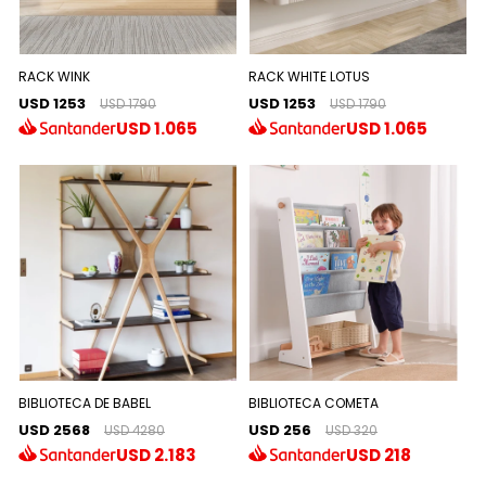
RACK WINK
RACK WHITE LOTUS
USD 1253
USD 1253
USD 1790
USD 1790
USD
1.065
USD
1.065
BIBLIOTECA DE BABEL
BIBLIOTECA COMETA
USD 2568
USD 256
USD 4280
USD 320
USD
2.183
USD
218