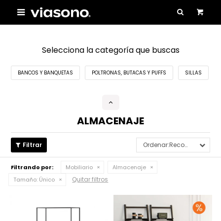

Selecciona la categoría que buscas
BANCOS Y BANQUETAS
POLTRONAS, BUTACAS Y PUFFS
SILLAS
ALMACENAJE
Recomendados
Filtrando por:
Mobiliario
Almacenaje
Quitar filtros
Tamaño:
Único