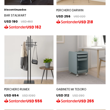
Discontinuados
PERCHERO DARWIN
BAR STALWART
USD 256
USD 320
USD 190
USD
218
USD 460
USD
162
PERCHERO RUMEX
GABINETE MI TESORO
USD 654
USD 312
USD 1090
USD 390
USD
556
USD
265