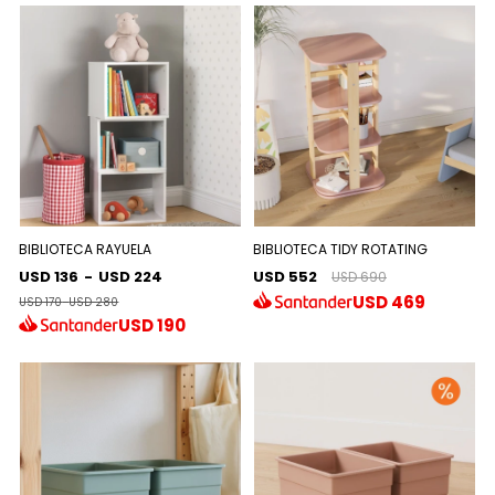
BIBLIOTECA RAYUELA
BIBLIOTECA TIDY ROTATING
USD 136
-
USD 224
USD 552
USD 690
USD
469
USD 170
-
USD 280
USD
190