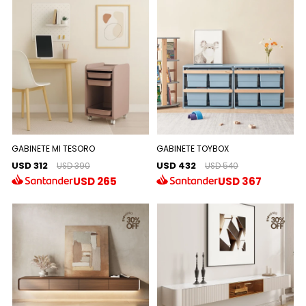
GABINETE MI TESORO
GABINETE TOYBOX
USD 312
USD 432
USD 390
USD 540
USD
265
USD
367