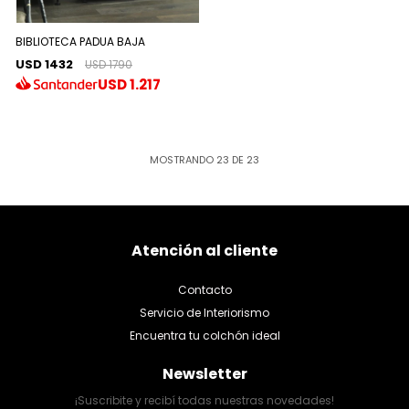
BIBLIOTECA PADUA BAJA
USD 1432
USD 1790
USD
1.217
MOSTRANDO
23
DE
23
Atención al cliente
Contacto
Servicio de Interiorismo
Encuentra tu colchón ideal
Newsletter
¡Suscribite y recibí todas nuestras novedades!