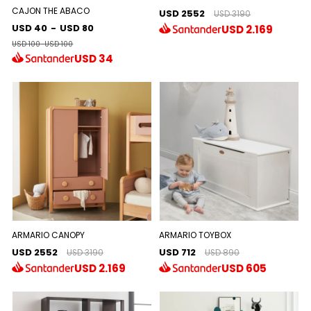
CAJON THE ABACO
USD 2552
USD 3190
USD 40
-
USD 80
USD
2.169
USD 100
-
USD 100
USD
34
ARMARIO CANOPY
ARMARIO TOYBOX
USD 2552
USD 712
USD 3190
USD 890
USD
2.169
USD
605