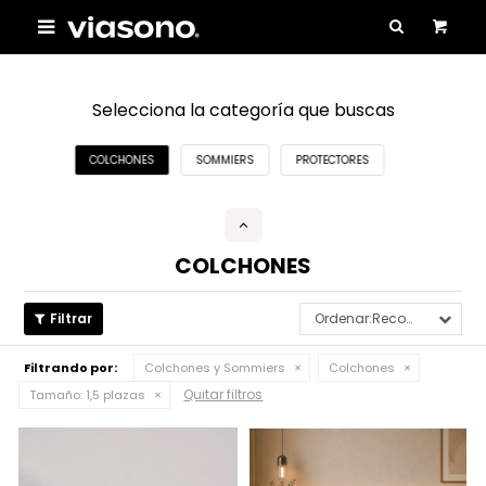

Selecciona la categoría que buscas
COLCHONES
SOMMIERS
PROTECTORES
COLCHONES
Recomendados
Filtrando por:
Colchones y Sommiers
Colchones
Quitar filtros
Tamaño:
1,5 plazas