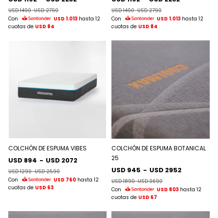
USD 1490
-
USD 2790
USD 1490
-
USD 2790
Con
USD 1.013
hasta 12
Con
USD 1.013
hasta 12
cuotas de
USD 84
cuotas de
USD 84
COLCHÓN DE ESPUMA VIBES
COLCHÓN DE ESPUMA BOTANICAL
25
USD 894
-
USD 2072
USD 945
-
USD 2952
USD 1290
-
USD 2590
Con
USD 760
hasta 12
USD 1890
-
USD 3690
cuotas de
USD 63
Con
USD 803
hasta 12
cuotas de
USD 67