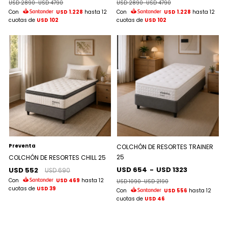
USD 2890
-
USD 4790
USD 2890
-
USD 4790
Con
USD 1.228
hasta 12
Con
USD 1.228
hasta 12
cuotas de
USD 102
cuotas de
USD 102
Preventa
COLCHÓN DE RESORTES TRAINER
25
COLCHÓN DE RESORTES CHILL 25
USD 654
-
USD 1323
USD 552
USD 690
Con
USD 469
hasta 12
USD 1090
-
USD 2190
cuotas de
USD 39
Con
USD 556
hasta 12
cuotas de
USD 46