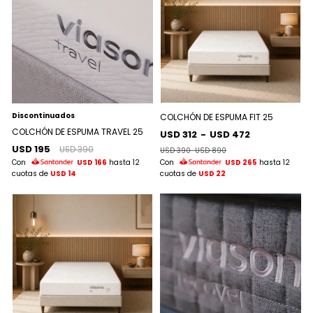
Discontinuados
COLCHÓN DE ESPUMA FIT 25
COLCHÓN DE ESPUMA TRAVEL 25
USD 312
-
USD 472
USD 195
USD 390
USD 390
-
USD 890
Con
USD 166
hasta 12
Con
USD 265
hasta 12
cuotas de
USD 14
cuotas de
USD 22