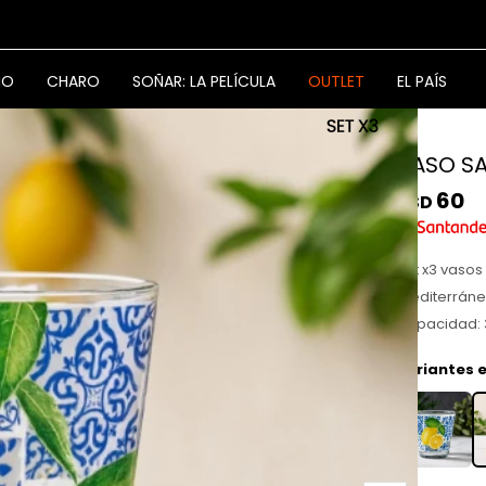
NO
CHARO
SOÑAR: LA PELÍCULA
OUTLET
EL PAÍS
VASO S
60
USD
Set x3 vasos
mediterráne
Capacidad: 3
Variantes e