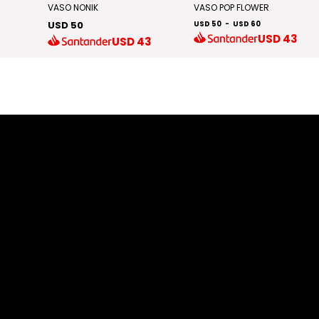
VASO NONIK
VASO POP FLOWER
USD 50
USD 50
-
USD 60
USD
43
8
USD
43