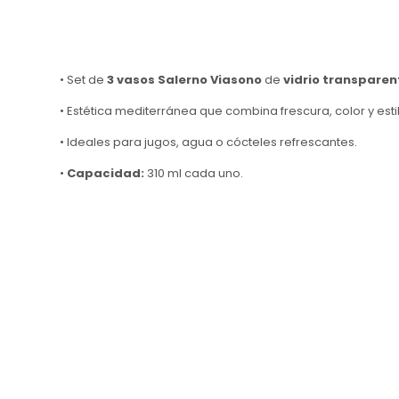
• Set de
3 vasos Salerno Viasono
de
vidrio transparen
• Estética mediterránea que combina frescura, color y esti
• Ideales para jugos, agua o cócteles refrescantes.
•
Capacidad:
310 ml cada uno.