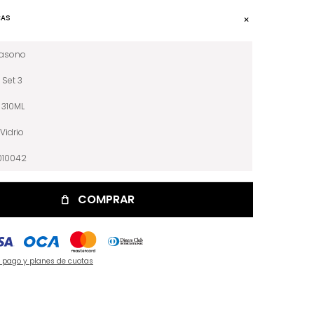
CAS
iasono
Set 3
310ML
Vidrio
010042
COMPRAR
e pago y planes de cuotas