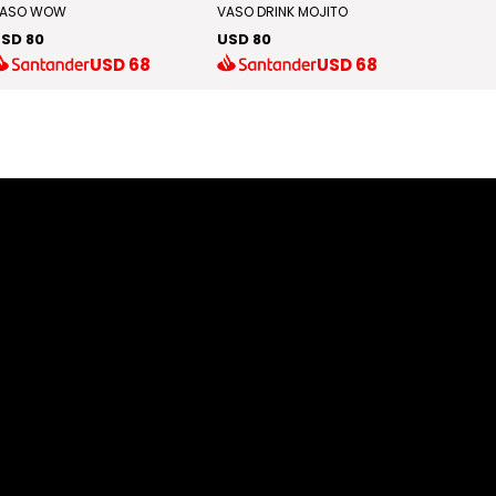
ASO WOW
VASO DRINK MOJITO
VASO N
SD 80
USD 80
USD 5
USD
68
USD
68