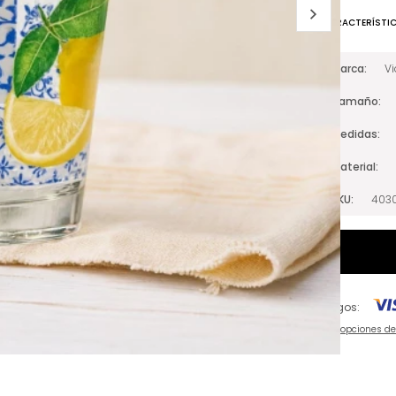
CARACTERÍSTI
Marca
V
Tamaño
Medidas
Material
SKU
403
Pagos:
Ver opciones d